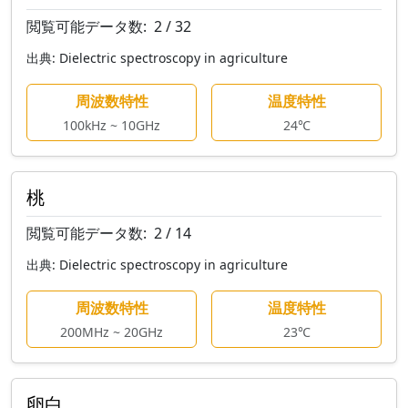
閲覧可能データ数:
2 / 32
出典:
Dielectric spectroscopy in agriculture
周波数特性
温度特性
100kHz ~ 10GHz
24℃
桃
閲覧可能データ数:
2 / 14
出典:
Dielectric spectroscopy in agriculture
周波数特性
温度特性
200MHz ~ 20GHz
23℃
卵白