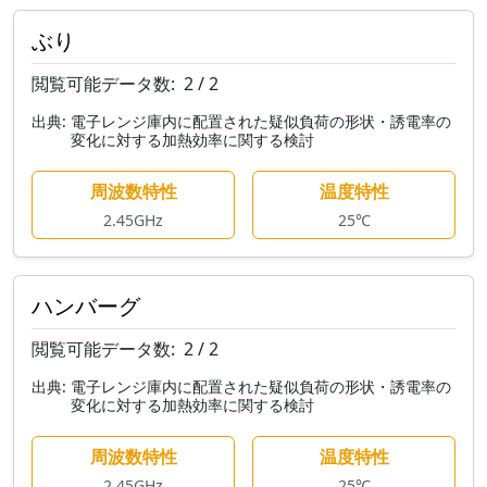
ぶり
閲覧可能データ数:
2 / 2
出典:
電子レンジ庫内に配置された疑似負荷の形状・誘電率の
変化に対する加熱効率に関する検討
周波数特性
温度特性
2.45GHz
25℃
ハンバーグ
閲覧可能データ数:
2 / 2
出典:
電子レンジ庫内に配置された疑似負荷の形状・誘電率の
変化に対する加熱効率に関する検討
周波数特性
温度特性
2.45GHz
25℃