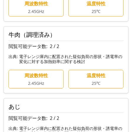
周波数特性
温度特性
2.45GHz
25℃
牛肉（調理済み）
閲覧可能データ数:
2 / 2
出典:
電子レンジ庫内に配置された疑似負荷の形状・誘電率の
変化に対する加熱効率に関する検討
周波数特性
温度特性
2.45GHz
25℃
あじ
閲覧可能データ数:
2 / 2
出典:
電子レンジ庫内に配置された疑似負荷の形状・誘電率の