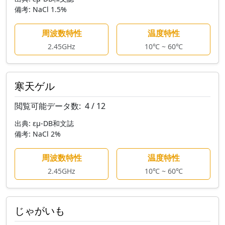
備考:
NaCl 1.5%
周波数特性
温度特性
2.45GHz
10℃ ~ 60℃
寒天ゲル
閲覧可能データ数:
4 / 12
出典:
εμ-DB和文誌
備考:
NaCl 2%
周波数特性
温度特性
2.45GHz
10℃ ~ 60℃
じゃがいも