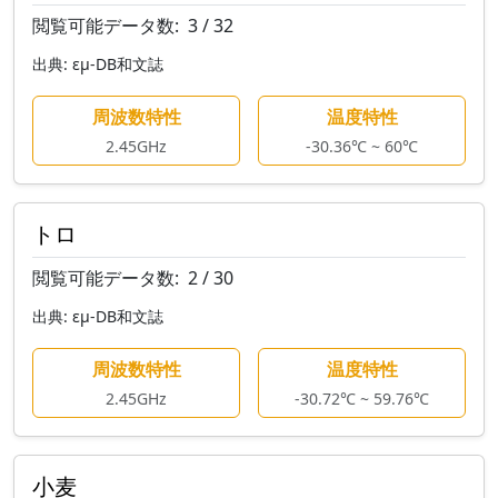
閲覧可能データ数:
3 / 32
出典:
εμ-DB和文誌
周波数特性
温度特性
2.45GHz
-30.36℃ ~ 60℃
トロ
閲覧可能データ数:
2 / 30
出典:
εμ-DB和文誌
周波数特性
温度特性
2.45GHz
-30.72℃ ~ 59.76℃
小麦