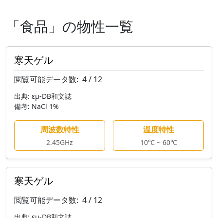
「食品」の物性一覧
寒天ゲル
閲覧可能データ数:
4 / 12
出典:
εμ-DB和文誌
備考:
NaCl 1%
周波数特性
温度特性
2.45GHz
10℃ ~ 60℃
寒天ゲル
閲覧可能データ数:
4 / 12
出典:
εμ-DB和文誌