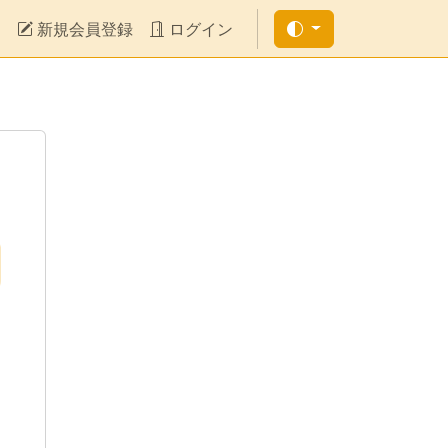
新規会員登録
ログイン