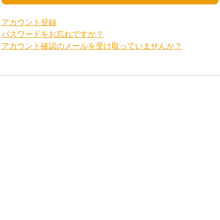
アカウント登録
パスワードをお忘れですか？
アカウント確認のメールを受け取っていませんか？