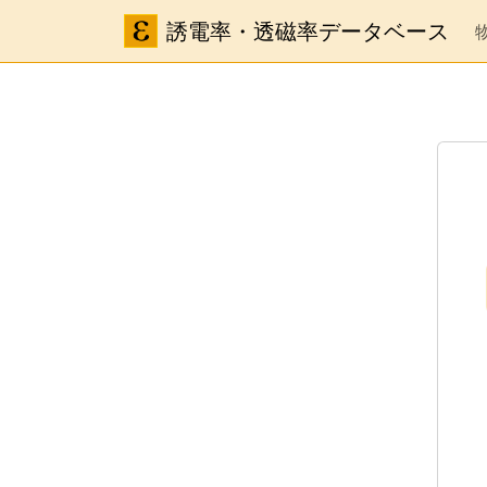
誘電率・透磁率データベース