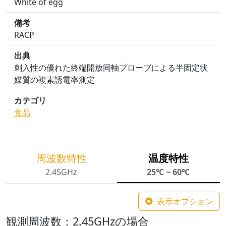
White of egg
備考
RACP
出典
刺入性の優れた終端開放同軸プローブによる半固定状
媒質の複素誘電率測定
カテゴリ
食品
周波数特性
温度特性
2.45GHz
25℃ ~ 60℃
表示オプション
観測周波数：2.45GHzの場合