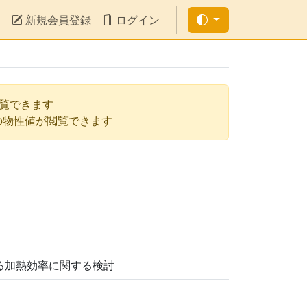
新規会員登録
ログイン
閲覧できます
の物性値が閲覧できます
る加熱効率に関する検討