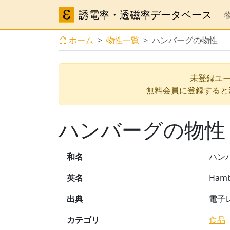
誘電率・透磁率データベース
ホーム
物性一覧
ハンバーグの物性
未登録ユー
無料会員に登録すると
ハンバーグの物性
和名
ハン
英名
Hamb
出典
電子
カテゴリ
食品