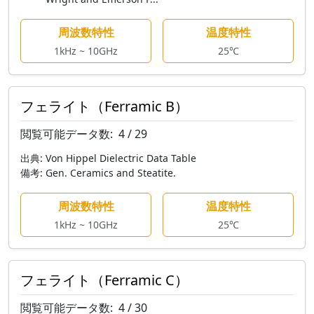
周波数特性
温度特性
1kHz ~ 10GHz
25℃
フェライト（Ferramic B）
閲覧可能データ数:
4 / 29
出典:
Von Hippel Dielectric Data Table
備考:
Gen. Ceramics and Steatite.
周波数特性
温度特性
1kHz ~ 10GHz
25℃
フェライト（Ferramic C）
閲覧可能データ数:
4 / 30