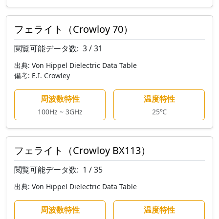
フェライト（Crowloy 70）
閲覧可能データ数:
3 / 31
出典:
Von Hippel Dielectric Data Table
備考:
E.I. Crowley
周波数特性
温度特性
100Hz ~ 3GHz
25℃
フェライト（Crowloy BX113）
閲覧可能データ数:
1 / 35
出典:
Von Hippel Dielectric Data Table
周波数特性
温度特性