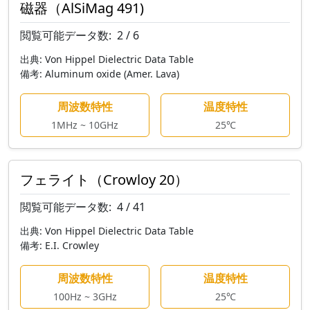
磁器（AlSiMag 491)
閲覧可能データ数:
2 / 6
出典:
Von Hippel Dielectric Data Table
備考:
Aluminum oxide (Amer. Lava)
周波数特性
温度特性
1MHz ~ 10GHz
25℃
フェライト（Crowloy 20）
閲覧可能データ数:
4 / 41
出典:
Von Hippel Dielectric Data Table
備考:
E.I. Crowley
周波数特性
温度特性
100Hz ~ 3GHz
25℃