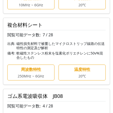
10MHz ~ 6GHz
20℃
複合材料シート
閲覧可能データ数:
7 / 28
出典:
磁性損失材料で被覆したマイクロストリップ線路の伝送
特性の測定及び解析
備考:
軟磁性ステンレス粉末を塩素化ポリエチレンに50v%混
合したもの
周波数特性
温度特性
250MHz ~ 6GHz
20℃
ゴム系電波吸収体 JB08
閲覧可能データ数:
4 / 28