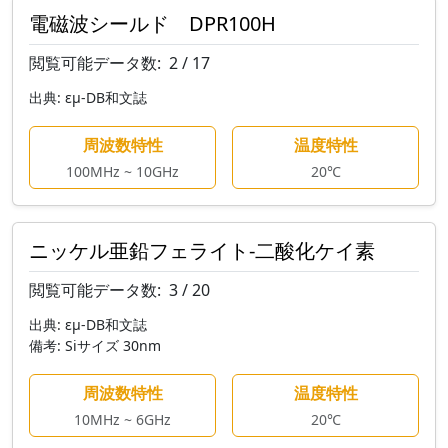
電磁波シールド DPR100H
閲覧可能データ数:
2 / 17
出典:
εμ-DB和文誌
周波数特性
温度特性
100MHz ~ 10GHz
20℃
ニッケル亜鉛フェライト-二酸化ケイ素
閲覧可能データ数:
3 / 20
出典:
εμ-DB和文誌
備考:
Siサイズ 30nm
周波数特性
温度特性
10MHz ~ 6GHz
20℃