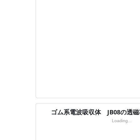
ゴム系電波吸収体 JB08の透磁
Loading...