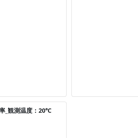
率_観測温度：20℃