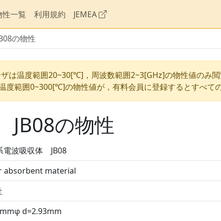
物性一覧
利用規約
JEMEA
B08の物性
ザは温度範囲20~30[℃]，周波数範囲2~3[GHz]の物性値のみ
温度範囲0~300[℃]の物性値が，有料会員に登録するとすべて
JB08の物性
電波吸収体 JB08
 absorbent material
社
5mmφ d=2.93mm