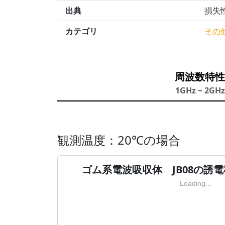
出典
損失
カテゴリ
その
周波数特性
1GHz ~ 2GHz
観測温度：20℃の場合
ゴム系電波吸収体 JB08の誘電
Loading...