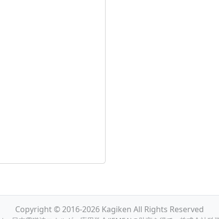
Copyright © 2016-2026 Kagiken All Rights Reserved