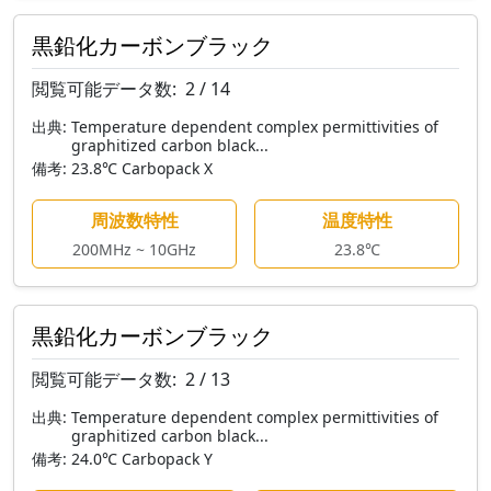
黒鉛化カーボンブラック
閲覧可能データ数:
2 / 14
出典:
Temperature dependent complex permittivities of
graphitized carbon black...
備考:
23.8℃ Carbopack X
周波数特性
温度特性
200MHz ~ 10GHz
23.8℃
黒鉛化カーボンブラック
閲覧可能データ数:
2 / 13
出典:
Temperature dependent complex permittivities of
graphitized carbon black...
備考:
24.0℃ Carbopack Y