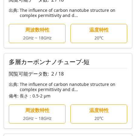
出典:
The influence of carbon nanotube structure on
complex permittivity and d...
周波数特性
温度特性
2GHz ~ 18GHz
20℃
多層カーボンナノチューブ-短
閲覧可能データ数:
2 / 18
出典:
The influence of carbon nanotube structure on
complex permittivity and d...
備考:
長さ：0.5-2 μm
周波数特性
温度特性
2GHz ~ 18GHz
20℃