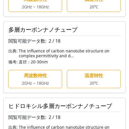
2GHz ~ 18GHz
20℃
多層カーボンナノチューブ
閲覧可能データ数:
2 / 18
出典:
The influence of carbon nanotube structure on
complex permittivity and d...
備考:
直径：20-30nm
周波数特性
温度特性
2GHz ~ 18GHz
20℃
ヒドロキシル多層カーボンナノチューブ
閲覧可能データ数:
2 / 18
出典:
The influence of carbon nanotube structure on