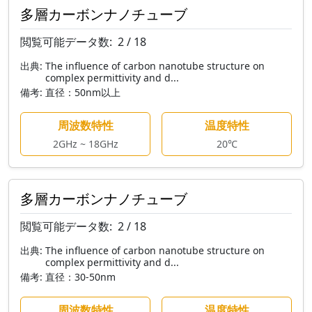
多層カーボンナノチューブ
閲覧可能データ数:
2 / 18
出典:
The influence of carbon nanotube structure on
complex permittivity and d...
備考:
直径：50nm以上
周波数特性
温度特性
2GHz ~ 18GHz
20℃
多層カーボンナノチューブ
閲覧可能データ数:
2 / 18
出典:
The influence of carbon nanotube structure on
complex permittivity and d...
備考:
直径：30-50nm
周波数特性
温度特性