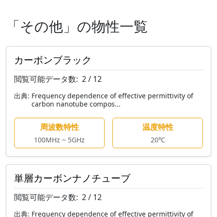
「その他」の物性一覧
カーボンブラック
閲覧可能データ数:
2 / 12
出典:
Frequency dependence of effective permittivity of
carbon nanotube compos...
周波数特性
温度特性
100MHz ~ 5GHz
20℃
単層カーボンナノチューブ
閲覧可能データ数:
2 / 12
出典:
Frequency dependence of effective permittivity of