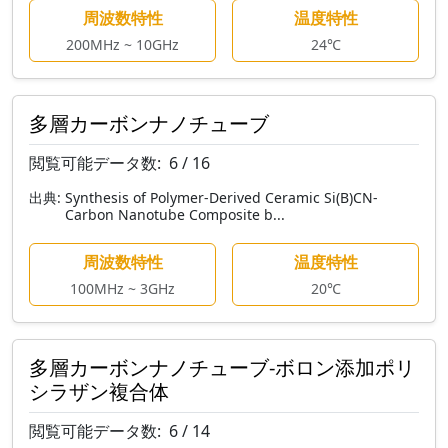
周波数特性
温度特性
200MHz ~ 10GHz
24℃
多層カーボンナノチューブ
閲覧可能データ数:
6 / 16
出典:
Synthesis of Polymer-Derived Ceramic Si(B)CN-
Carbon Nanotube Composite b...
周波数特性
温度特性
100MHz ~ 3GHz
20℃
多層カーボンナノチューブ-ボロン添加ポリ
シラザン複合体
閲覧可能データ数:
6 / 14