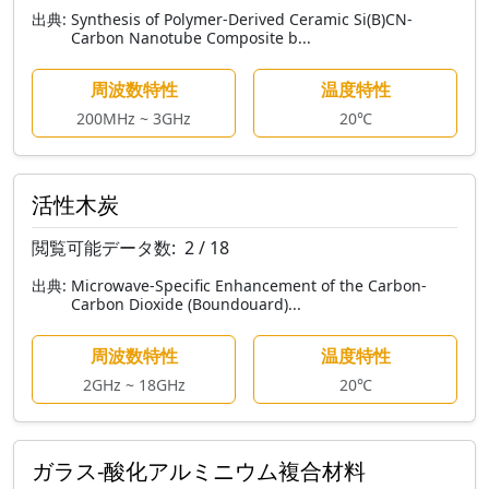
出典:
Synthesis of Polymer-Derived Ceramic Si(B)CN-
Carbon Nanotube Composite b...
周波数特性
温度特性
200MHz ~ 3GHz
20℃
活性木炭
閲覧可能データ数:
2 / 18
出典:
Microwave-Specific Enhancement of the Carbon-
Carbon Dioxide (Boundouard)...
周波数特性
温度特性
2GHz ~ 18GHz
20℃
ガラス-酸化アルミニウム複合材料