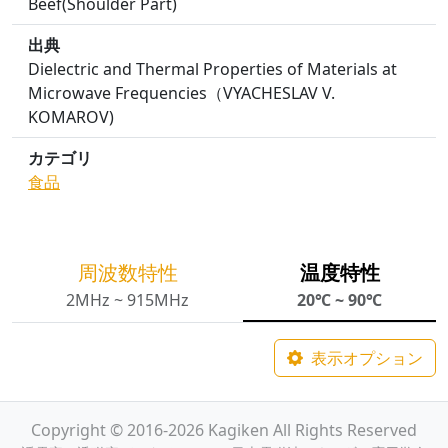
Beef(Shoulder Part)
出典
Dielectric and Thermal Properties of Materials at
Microwave Frequencies（VYACHESLAV V.
KOMAROV)
カテゴリ
食品
周波数特性
温度特性
2MHz ~ 915MHz
20℃ ~ 90℃
表示オプション
Copyright © 2016-2026 Kagiken All Rights Reserved