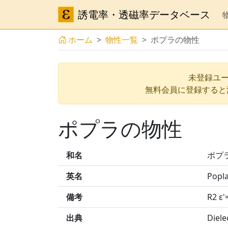
誘電率・透磁率データベース
ホーム
物性一覧
ポプラの物性
未登録ユー
無料会員に登録すると
ポプラの物性
和名
ポプ
英名
Popl
備考
R2 ε
出典
Diele