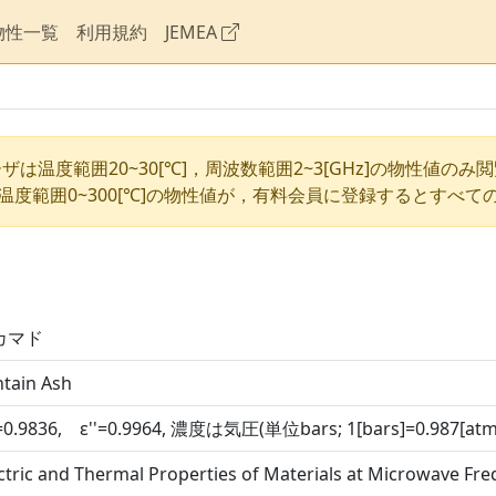
物性一覧
利用規約
JEMEA
ザは温度範囲20~30[℃]，周波数範囲2~3[GHz]の物性値のみ
温度範囲0~300[℃]の物性値が，有料会員に登録するとすべて
カマド
tain Ash
'=0.9836, ε''=0.9964, 濃度は気圧(単位bars; 1[bars]=0.987[a
ctric and Thermal Properties of Materials at Microwave