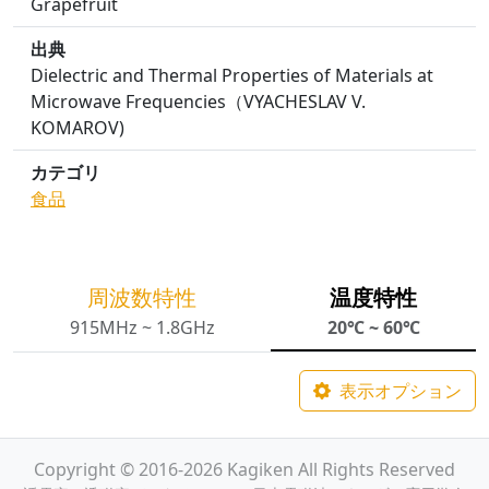
Grapefruit
出典
Dielectric and Thermal Properties of Materials at
Microwave Frequencies（VYACHESLAV V.
KOMAROV)
カテゴリ
食品
周波数特性
温度特性
915MHz ~ 1.8GHz
20℃ ~ 60℃
表示オプション
Copyright © 2016-2026 Kagiken All Rights Reserved