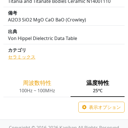
Titania and Titanate Bodies Ceramic N1400T110
備考
Al2O3 SiO2 MgO CaO BaO (Crowley)
出典
Von Hippel Dielectric Data Table
カテゴリ
セラミックス
周波数特性
温度特性
100Hz ~ 100MHz
25℃
表示オプション
Copyright © 2016-2026 Kagiken All Rights Reserved