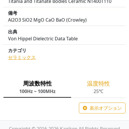
Titania and Titanate Bodies Ceramic N1400T110
備考
Al2O3 SiO2 MgO CaO BaO (Crowley)
出典
Von Hippel Dielectric Data Table
カテゴリ
セラミックス
周波数特性
温度特性
100Hz ~ 100MHz
25℃
表示オプション
Copyright © 2016-2026 Kagiken All Rights Reserved