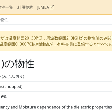
物性一覧
利用規約
JEMEA
の物性
ザは温度範囲20~30[℃]，周波数範囲2~3[GHz]の物性値のみ
温度範囲0~300[℃]の物性値が，有料会員に登録するとすべて
)の物性
ン(みじん切り)
ns(chopped)
.6%
ency and Moisture dependence of the dielectric properti