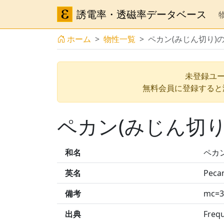
誘電率・透磁率データベース
ホーム
物性一覧
ペカン(みじん切り)
未登録ユー
無料会員に登録すると
ペカン(みじん切り
和名
ペカ
英名
Peca
備考
mc=3
出典
Frequ