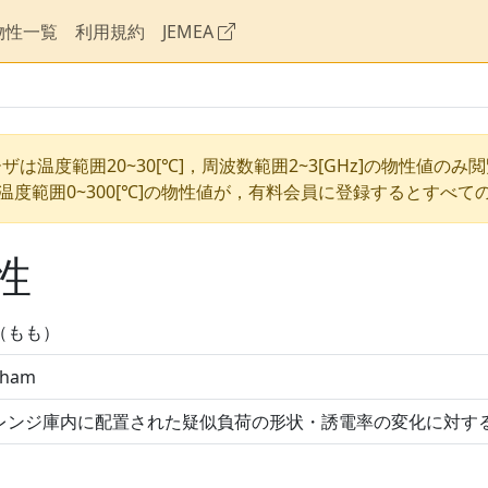
物性一覧
利用規約
JEMEA
ザは温度範囲20~30[℃]，周波数範囲2~3[GHz]の物性値のみ
温度範囲0~300[℃]の物性値が，有料会員に登録するとすべて
性
（もも）
 ham
レンジ庫内に配置された疑似負荷の形状・誘電率の変化に対す