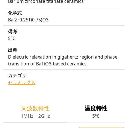
Barium zirconate titanate ceramics
化学式
Ba(Zr0.25Ti0.75)O3
備考
5°C
出典
Dielectric relaxation in gigahertz region and phase
transition of BaTiO3-based ceramics
カテゴリ
セラミックス
周波数特性
温度特性
1MHz ~ 2GHz
5℃