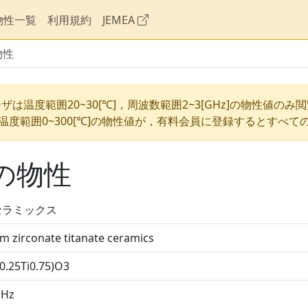
物性一覧
利用規約
JEMEA
物性
ザは温度範囲20~30[℃]，周波数範囲2~3[GHz]の物性値のみ
温度範囲0~300[℃]の物性値が，有料会員に登録するとすべて
の物性
Tセラミックス
m zirconate titanate ceramics
0.25Ti0.75)O3
MHz