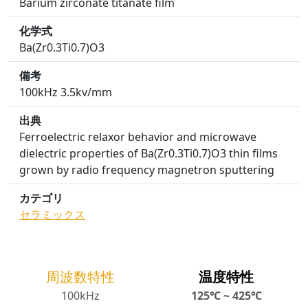
Barium zirconate titanate film
化学式
Ba(Zr0.3Ti0.7)O3
備考
100kHz 3.5kv/mm
出典
Ferroelectric relaxor behavior and microwave
dielectric properties of Ba(Zr0.3Ti0.7)O3 thin films
grown by radio frequency magnetron sputtering
カテゴリ
セラミックス
周波数特性
温度特性
100kHz
125℃ ~ 425℃