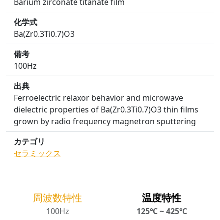
Barium zirconate titanate film
化学式
Ba(Zr0.3Ti0.7)O3
備考
100Hz
出典
Ferroelectric relaxor behavior and microwave
dielectric properties of Ba(Zr0.3Ti0.7)O3 thin films
grown by radio frequency magnetron sputtering
カテゴリ
セラミックス
周波数特性
温度特性
100Hz
125℃ ~ 425℃