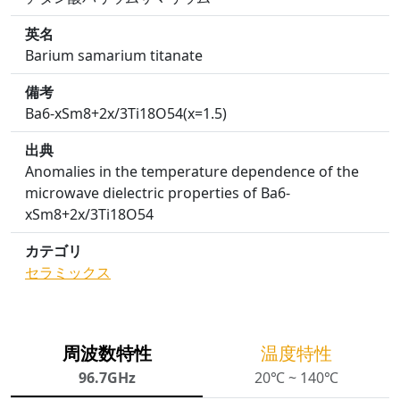
英名
Barium samarium titanate
備考
Ba6-xSm8+2x/3Ti18O54(x=1.5)
出典
Anomalies in the temperature dependence of the
microwave dielectric properties of Ba6-
xSm8+2x/3Ti18O54
カテゴリ
セラミックス
周波数特性
温度特性
96.7GHz
20℃ ~ 140℃