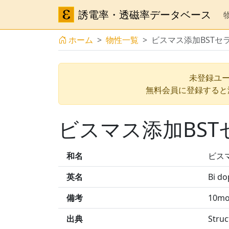
誘電率・透磁率データベース
ホーム
物性一覧
ビスマス添加BSTセ
未登録ユー
無料会員に登録すると
ビスマス添加BS
和名
ビス
英名
Bi do
備考
10mo
出典
Struc