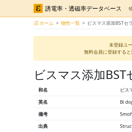
誘電率・透磁率データベース
ホーム
物性一覧
ビスマス添加BSTセ
未登録ユー
無料会員に登録すると
ビスマス添加BS
和名
ビス
英名
Bi do
備考
5mol
出典
Struc