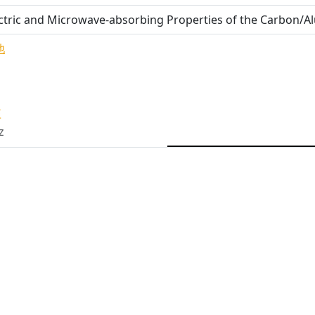
ctric and Microwave-absorbing Properties of the Carbon/Al
他
性
z