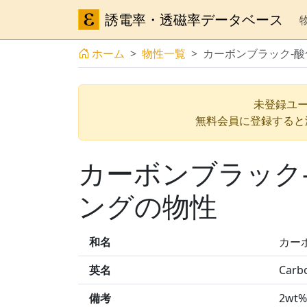
誘電率・透磁率データベース
ホーム
物性一覧
カーボンブラック-
未登録ユー
無料会員に登録すると
カーボンブラック
ングの物性
和名
カー
英名
Carbo
備考
2wt%