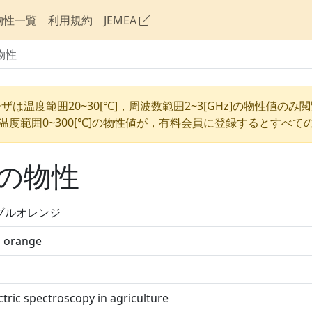
物性一覧
利用規約
JEMEA
物性
ザは温度範囲20~30[℃]，周波数範囲2~3[GHz]の物性値のみ
温度範囲0~300[℃]の物性値が，有料会員に登録するとすべて
の物性
ブルオレンジ
l orange
ctric spectroscopy in agriculture