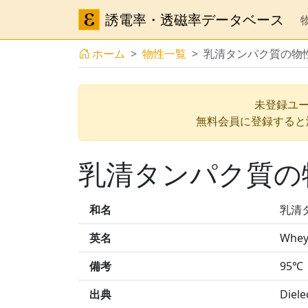
誘電率・透磁率データベース
ホーム
物性一覧
乳清タンパク質の物
未登録ユー
無料会員に登録すると
乳清タンパク質の
和名
乳清
英名
Whey 
備考
95℃
出典
Diele