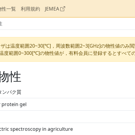
物性一覧
利用規約
JEMEA
性
ザは温度範囲20~30[℃]，周波数範囲2~3[GHz]の物性値のみ
温度範囲0~300[℃]の物性値が，有料会員に登録するとすべて
物性
タンパク質
protein gel
ctric spectroscopy in agriculture