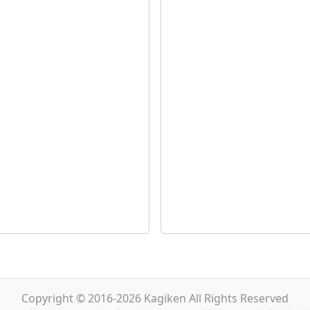
Copyright © 2016-2026 Kagiken All Rights Reserved