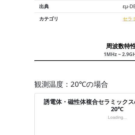
出典
εμ-
カテゴリ
セラ
周波数特
1MHz ~ 2.9G
観測温度：20℃の場合
誘電体・磁性体複合セラミックス
20℃
Loading...