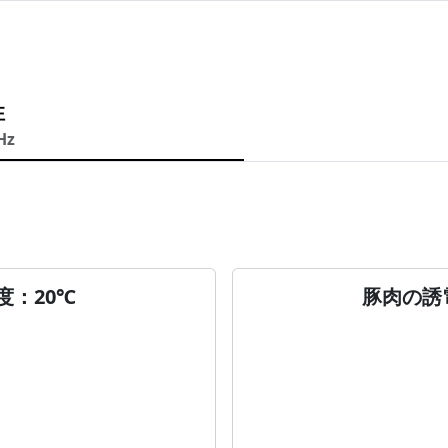
性
Hz
度：20℃
豚肉の誘