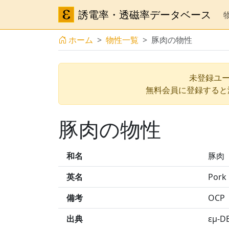
誘電率・透磁率データベース
ホーム
物性一覧
豚肉の物性
未登録ユー
無料会員に登録すると
豚肉の物性
和名
豚肉
英名
Pork
備考
OCP
出典
εμ-