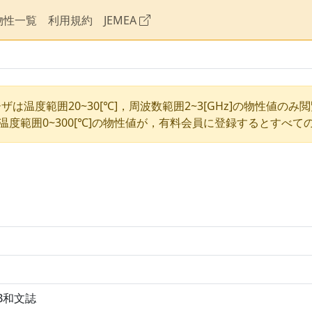
物性一覧
利用規約
JEMEA
ザは温度範囲20~30[℃]，周波数範囲2~3[GHz]の物性値のみ
温度範囲0~300[℃]の物性値が，有料会員に登録するとすべて
DB和文誌