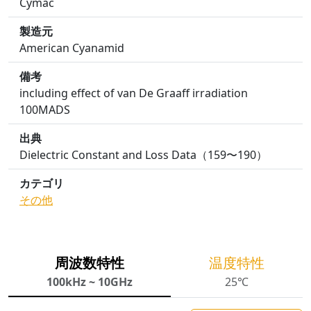
Cymac
製造元
American Cyanamid
備考
including effect of van De Graaff irradiation
100MADS
出典
Dielectric Constant and Loss Data（159〜190）
カテゴリ
その他
周波数特性
温度特性
100kHz ~ 10GHz
25℃