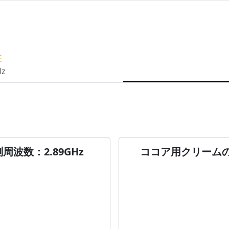
性
Hz
波数：2.89GHz
ココア用クリームの誘