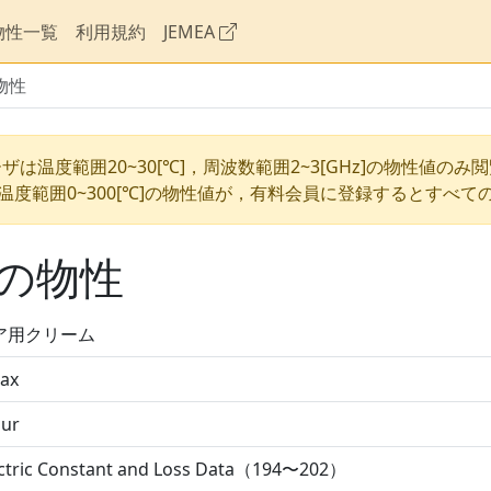
物性一覧
利用規約
JEMEA
物性
ザは温度範囲20~30[℃]，周波数範囲2~3[GHz]の物性値のみ
温度範囲0~300[℃]の物性値が，有料会員に登録するとすべて
の物性
ア用クリーム
ax
ur
ectric Constant and Loss Data（194〜202）