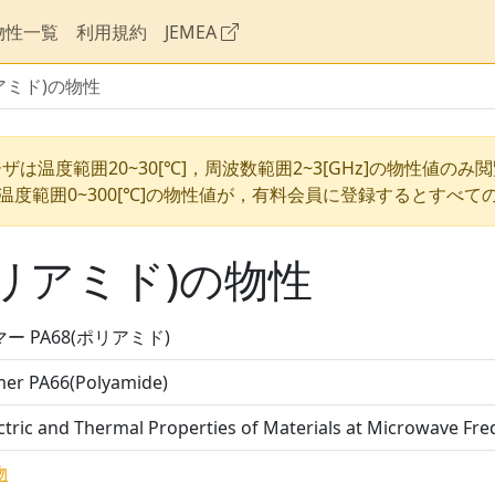
物性一覧
利用規約
JEMEA
リアミド)の物性
ザは温度範囲20~30[℃]，周波数範囲2~3[GHz]の物性値のみ
温度範囲0~300[℃]の物性値が，有料会員に登録するとすべて
ポリアミド)の物性
ー PA68(ポリアミド)
mer PA66(Polyamide)
ctric and Thermal Properties of Materials at Microwave
物