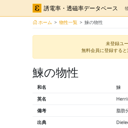
誘電率・透磁率データベース
ホーム
物性一覧
鰊の物性
未登録ユー
無料会員に登録すると
鰊の物性
和名
鰊
英名
Herr
備考
脂肪分
出典
Diele