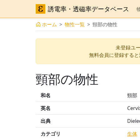
誘電率・透磁率データベース
ホーム
物性一覧
頸部の物性
未登録ユー
無料会員に登録すると
頸部の物性
和名
頸部
英名
Cervi
出典
Diele
カテゴリ
生体