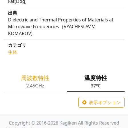
Fat(Dog)
出典
Dielectric and Thermal Properties of Materials at
Microwave Frequencies（VYACHESLAV V.
KOMAROV)
カテゴリ
生体
周波数特性
温度特性
2.45GHz
37℃
表示オプション
Copyright © 2016-2026 Kagiken All Rights Reserved