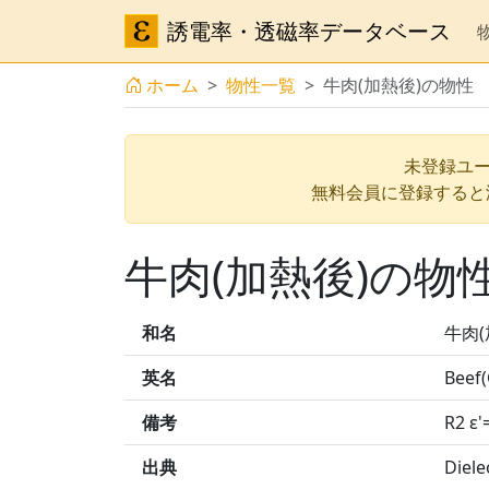
誘電率・透磁率データベース
ホーム
物性一覧
牛肉(加熱後)の物性
未登録ユー
無料会員に登録すると
牛肉(加熱後)の物
和名
牛肉(
英名
Beef
備考
R2 ε'
出典
Diele