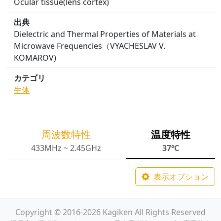
Ocular tissue(lens cortex)
出典
Dielectric and Thermal Properties of Materials at
Microwave Frequencies（VYACHESLAV V.
KOMAROV)
カテゴリ
生体
周波数特性
温度特性
433MHz ~ 2.45GHz
37℃
表示オプション
Copyright © 2016-2026 Kagiken All Rights Reserved