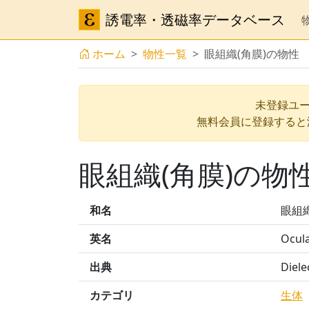
誘電率・透磁率データベース
ホーム
物性一覧
眼組織(角膜)の物性
未登録ユー
無料会員に登録すると
眼組織(角膜)の物
和名
眼組織
英名
Ocula
出典
Diele
カテゴリ
生体