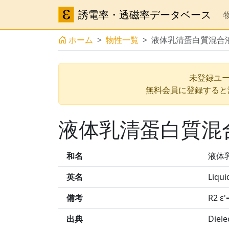
誘電率・透磁率データベース
ホーム
物性一覧
液体乳清蛋白質混合
未登録ユー
無料会員に登録すると
液体乳清蛋白質混
和名
液体
英名
Liqui
備考
R2 ε'
出典
Diele