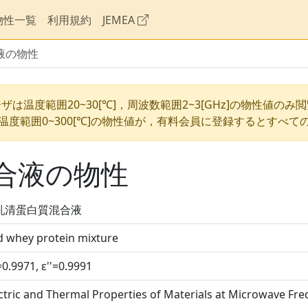
物性一覧
利用規約
JEMEA
液の物性
ザは温度範囲20~30[℃]，周波数範囲2~3[GHz]の物性値のみ
温度範囲0~300[℃]の物性値が，有料会員に登録するとすべて
合液の物性
乳清蛋白質混合液
d whey protein mixture
=0.9971, ε''=0.9991
ctric and Thermal Properties of Materials at Microwave