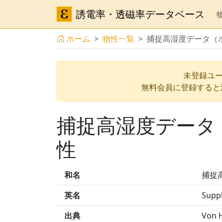
誘電率・透磁率データベース
ホーム
物性一覧
捕捉高湿度データ（ポ
未登録ユー
無料会員に登録すると
捕捉高湿度データ（
性
和名
捕捉
英名
Suppl
出典
Von H