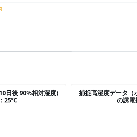
物
0日後 90%相対湿度)
捕捉高湿度データ（ポリ
：25℃
の誘電