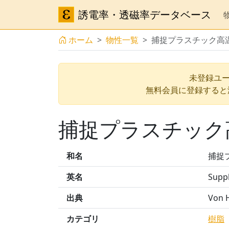
誘電率・透磁率データベース
ホーム
物性一覧
捕捉プラスチック高温
未登録ユー
無料会員に登録すると
捕捉プラスチック高
和名
捕捉
英名
Suppl
出典
Von H
カテゴリ
樹脂