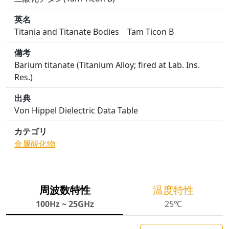
英名
Titania and Titanate Bodies Tam Ticon B
備考
Barium titanate (Titanium Alloy; fired at Lab. Ins.
Res.)
出典
Von Hippel Dielectric Data Table
カテゴリ
金属酸化物
周波数特性
温度特性
100Hz ~ 25GHz
25℃