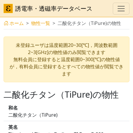
誘電率・透磁率データベース
ホーム
物性一覧
二酸化チタン（TiPure)の物性
未登録ユーザは温度範囲20~30[℃]，周波数範囲
2~3[GHz]の物性値のみ閲覧できます
無料会員に登録すると温度範囲0~300[℃]の物性値
が，有料会員に登録するとすべての物性値が閲覧でき
ます
二酸化チタン（TiPure)の物性
和名
二酸化チタン（TiPure)
英名