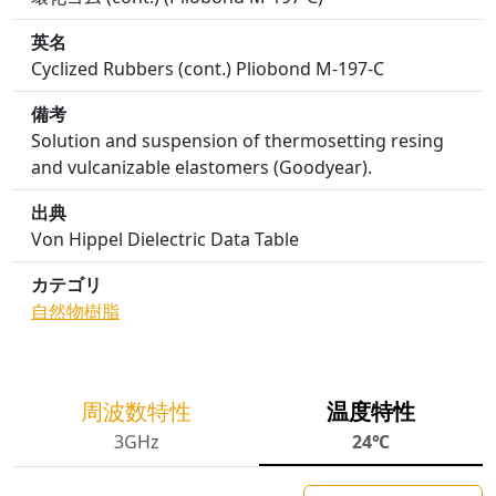
英名
Cyclized Rubbers (cont.) Pliobond M-197-C
備考
Solution and suspension of thermosetting resing
and vulcanizable elastomers (Goodyear).
出典
Von Hippel Dielectric Data Table
カテゴリ
自然物
樹脂
周波数特性
温度特性
3GHz
24℃