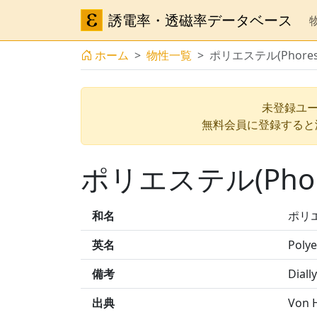
誘電率・透磁率データベース
ホーム
物性一覧
ポリエステル(Phores
未登録ユー
無料会員に登録すると
ポリエステル(Phor
和名
ポリエ
英名
Polye
備考
Diall
出典
Von H