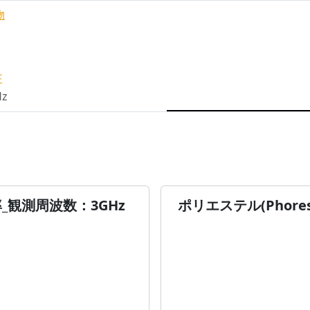
物
性
Hz
率_観測周波数：3GHz
ポリエステル(Phore