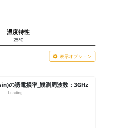
温度特性
25℃
表示オプション
sin)の誘電損率_観測周波数：3GHz
Loading...