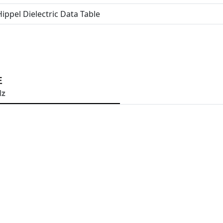
ippel Dielectric Data Table
性
Hz