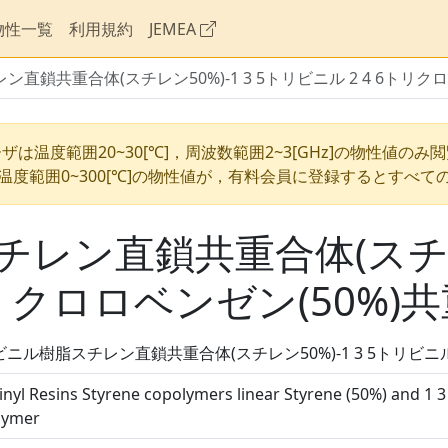
物性一覧
利用規約
JEMEA
直鎖共重合体(スチレン50%)-1 3 5トリビニル 2 4 6トリク
ザは温度範囲20~30[℃]，周波数範囲2~3[GHz]の物性値のみ
温度範囲0~300[℃]の物性値が，有料会員に登録するとすべて
ン直鎖共重合体(スチレン5
トリクロロベンゼン(50%
ニル樹脂スチレン直鎖共重合体(スチレン50%)-1 3 5トリビニル
inyl Resins Styrene copolymers linear Styrene (50%) and 1 3 
lymer