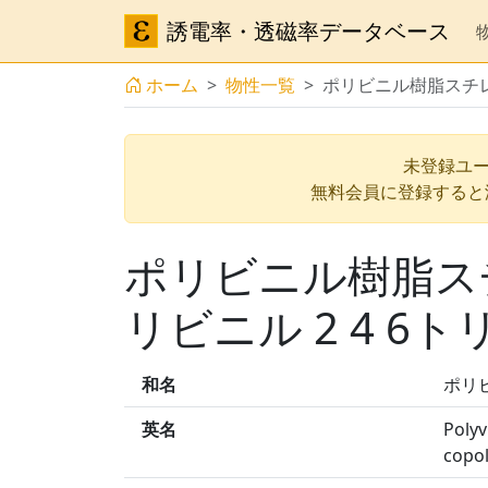
誘電率・透磁率データベース
ホーム
物性一覧
ポリビニル樹脂スチレン
未登録ユー
無料会員に登録すると
ポリビニル樹脂スチレ
リビニル 2 4 6
和名
ポリビ
英名
Polyv
copo