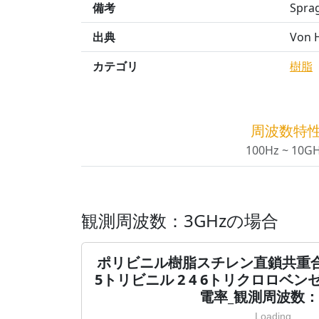
備考
Sprag
出典
Von H
カテゴリ
樹脂
周波数特
100Hz ~ 10G
観測周波数：3GHzの場合
ポリビニル樹脂スチレン直鎖共重合体(
5トリビニル 2 4 6トリクロロベン
電率_観測周波数：3
Loading...