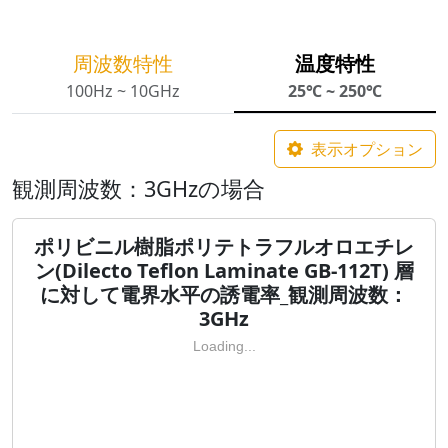
周波数特性
温度特性
100Hz ~ 10GHz
25℃ ~ 250℃
表示オプション
観測周波数：3GHzの場合
ポリビニル樹脂ポリテトラフルオロエチレ
ン(Dilecto Teflon Laminate GB-112T) 層
に対して電界水平の誘電率_観測周波数：
3GHz
Loading...