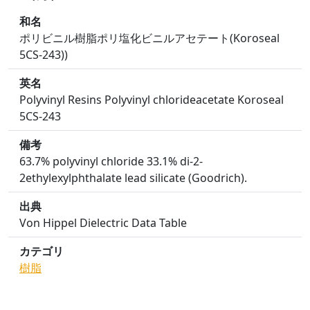
和名
ポリビニル樹脂ポリ塩化ビニルアセテート(Koroseal
5CS-243))
英名
Polyvinyl Resins Polyvinyl chlorideacetate Koroseal
5CS-243
備考
63.7% polyvinyl chloride 33.1% di-2-
2ethylexylphthalate lead silicate (Goodrich).
出典
Von Hippel Dielectric Data Table
カテゴリ
樹脂