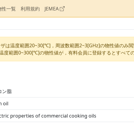
物性一覧
利用規約
JEMEA
ザは温度範囲20~30[℃]，周波数範囲2~3[GHz]の物性値のみ
温度範囲0~300[℃]の物性値が，有料会員に登録するとすべて
コン脂
 oil
ctric properties of commercial cooking oils