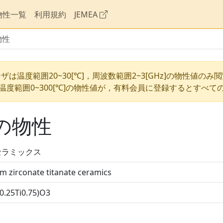
物性一覧
利用規約
JEMEA
物性
ザは温度範囲20~30[℃]，周波数範囲2~3[GHz]の物性値のみ
温度範囲0~300[℃]の物性値が，有料会員に登録するとすべて
の物性
Tセラミックス
m zirconate titanate ceramics
0.25Ti0.75)O3